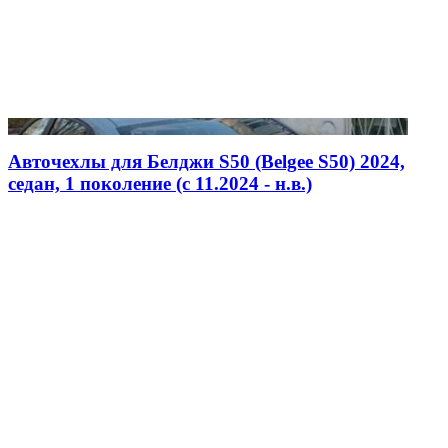
Авточехлы для Белджи S50 (Belgee S50) 2024,
седан, 1 поколение (c 11.2024 - н.в.)