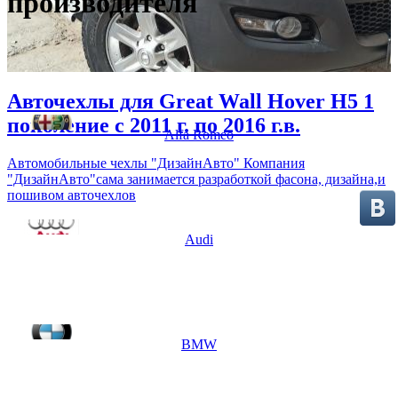
производителя
Авточехлы для Great Wall Hover H5 1
поколение с 2011 г. по 2016 г.в.
Alfa Romeo
Автомобильные чехлы "ДизайнАвто" Компания
"ДизайнАвто"сама занимается разработкой фасона, дизайна,и
пошивом авточехлов
Audi
BMW