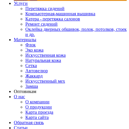
Услуги
Перетяжка сидений
Компьютерная-машинная вышивка
Катера - перетяжка салонов
Ремонт сидений
Оклейка дверных обшивок, полок, потолков, стоек
и др.
Материалы
Флок
Эко кожа
Искусственная кожа
Натуральная кожа
Сетка
Автовелюр
Жаккард
Искусственный мех
Замша
Оптовикам
О нас
О компании
О продукции
Карта проезда
Карта сайта
Обратная связь
Статьи