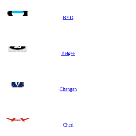
BYD
Belgee
Changan
Cheri