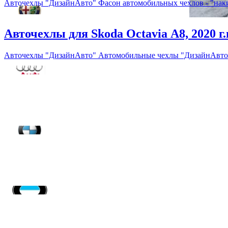
Авточехлы "ДизайнАвто" Фасон автомобильных чехлов - "нак
Авточехлы для Skoda Octavia А8, 2020 г.
Авточехлы "ДизайнАвто" Автомобильные чехлы "ДизайнАвто" 