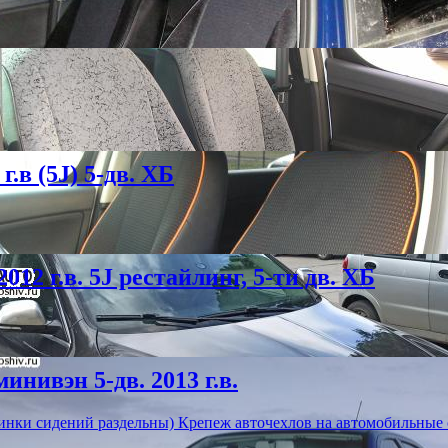
.в (5J) 5-дв. ХБ
12 г.в. 5J рестайлинг, 5-ти дв. ХБ
нивэн 5-дв. 2013 г.в.
инки сидений раздельны) Крепеж авточехлов на автомобильные 