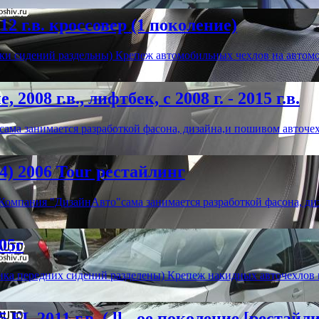
2 г.в. кроссовер (1 поколение)
ки сидений раздельны) Крепеж автомобильных чехлов на автомо
008 г.в., лифтбек, с 2008 г. - 2015 г.в.
ма занимается разработкой фасона, дизайна,и пошивом авточе
) 2006 Tour рестайлинг
мпания "ДизайнАвто"сама занимается разработкой фасона, ди
05г
нка передних сидений разделены) Крепеж накидных авточехлов
L 2011 г.в. ( ll - ое поколение [рестайли