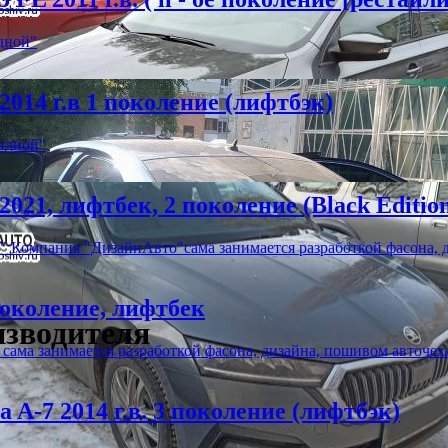
дной"
014 г.в 1 поколение (лифтбэк)
идной"
21, лифтбек, 2 поколение (Black Editio
Компания "ДизайнАвто"сама занимается разработкой фасона, 
 поколение, лифтбек
изводителя
ма занимается разработкой фасона, дизайна, пошивом авточех
A-7 2014 г.в. 3 поколение (лифтбэк)