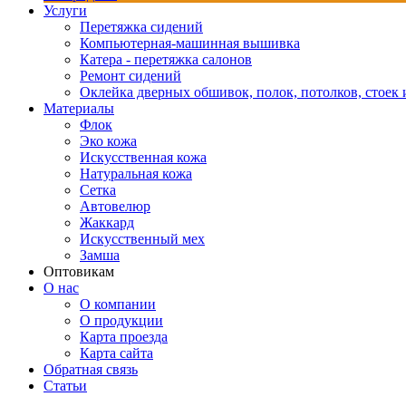
Услуги
Перетяжка сидений
Компьютерная-машинная вышивка
Катера - перетяжка салонов
Ремонт сидений
Оклейка дверных обшивок, полок, потолков, стоек и
Материалы
Флок
Эко кожа
Искусственная кожа
Натуральная кожа
Сетка
Автовелюр
Жаккард
Искусственный мех
Замша
Оптовикам
О нас
О компании
О продукции
Карта проезда
Карта сайта
Обратная связь
Статьи