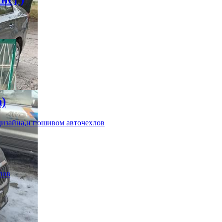
n)
дизайна,и пошивом авточехлов
лов