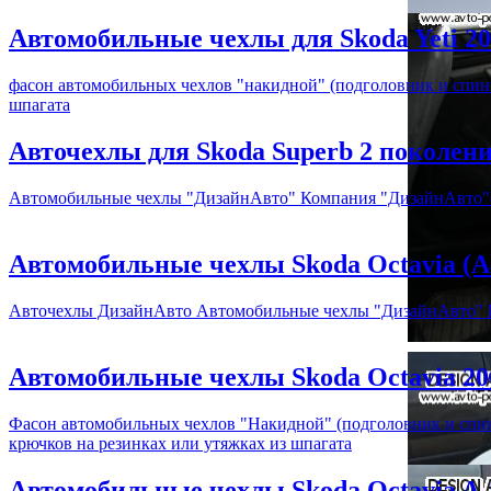
Автомобильные чехлы для Skoda Yeti 201
фасон автомобильных чехлов "накидной" (подголовник и спин
шпагата
Авточехлы для Skoda Superb 2 поколение, 2
Автомобильные чехлы "ДизайнАвто" Компания "ДизайнАвто"са
Автомобильные чехлы Skoda Octavia (A4
Авточехлы ДизайнАвто Автомобильные чехлы "ДизайнАвто" Ко
Автомобильные чехлы Skoda Octavia 20
Фасон автомобильных чехлов "Накидной" (подголовник и спи
крючков на резинках или утяжках из шпагата
Автомобильные чехлы Skoda Octavia A-5 F