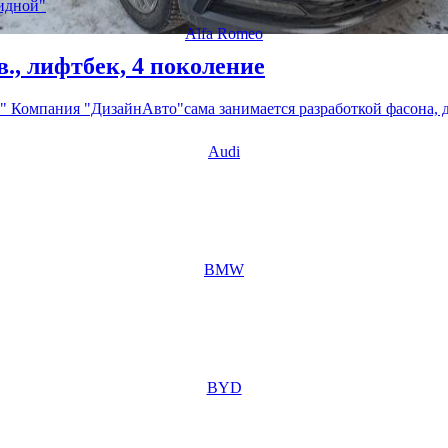
идной"
Alfa Romeo
в., лифтбек, 4 поколение
Компания "ДизайнАвто"сама занимается разработкой фасона, 
Audi
BMW
BYD