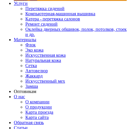
Услуги
Перетяжка сидений
Компьютерная-машинная вышивка
Катера - перетяжка салонов
Ремонт сидений
Оклейка дверных обшивок, полок, потолков, стоек
и др.
Материалы
Флок
Эко кожа
Искусственная кожа
Натуральная кожа
Сетка
Автовелюр
Жаккард
Искусственный мех
Замша
Оптовикам
О нас
О компании
О продукции
Карта проезда
Карта сайта
Обратная связь
Статьи