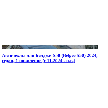
Авточехлы для Белджи S50 (Belgee S50) 2024,
седан, 1 поколение (c 11.2024 - н.в.)