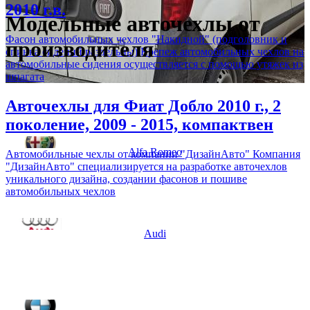
2010 г.в.
Модельные авточехлы от
Фасон автомобильных чехлов "Накидной" (подголовник и
производителя
спинка сидений раздельны) Крепеж автомобильных чехлов на
автомобильные сидения осуществляется с помощью утяжек из
шпагата
Авточехлы для Фиат Добло 2010 г., 2
поколение, 2009 - 2015, компактвен
Alfa Romeo
Автомобильные чехлы от компании "ДизайнАвто" Компания
"ДизайнАвто" специализируется на разработке авточехлов
уникального дизайна, создании фасонов и пошиве
автомобильных чехлов
Audi