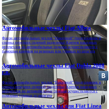
Автомобильные чехлы Fiat Albea
Фасон автомобильных чехлов "Накидной" (подголовник и
спинка передних сидений разделены) Крепеж накидных
авточехлов на автомобильные сиденья осуществляются с
помощью крючков на резинках или утяжках из шпагата
Автомобильные чехлы Fiat Doblo 2008
г.в.
Фасон автомобильных чехлов "Накидной" (подголовник и
спинка передних сидений разделены) Крепеж накидных
авточехлов на автомобильные сиденья осуществляются с
помощью утяжках из шпагата
Автомобильные чехлы для Fiat Linea